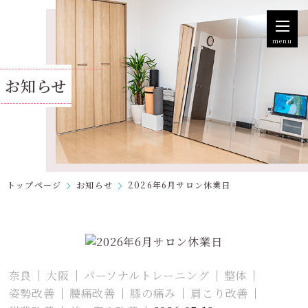
menu
お知らせ
トップページ
お知らせ
2026年6月サロン休業日
奈良
大阪
パーソナルトレーニング
整体
姿勢改善
腰痛改善
膝の痛み
肩こり改善